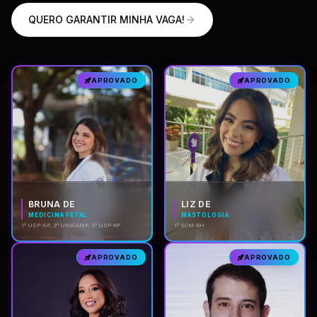
QUERO GARANTIR MINHA VAGA!
APROVADO
APROVADO
BRUNA DE
LIZ DE
MEDICINA FETAL
MASTOLOGIA
1º USP-SP, 2º UNICAMP, 3º USP-RP
1º SCM-BH
APROVADO
APROVADO