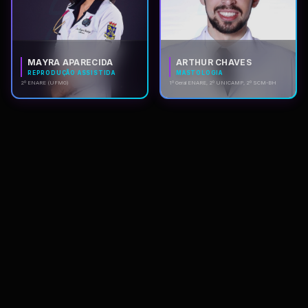
MAYRA APARECIDA
ARTHUR CHAVES
REPRODUÇÃO ASSISTIDA
MASTOLOGIA
2º ENARE (UFMG)
1º Geral ENARE, 2º UNICAMP, 2º SCM-BH